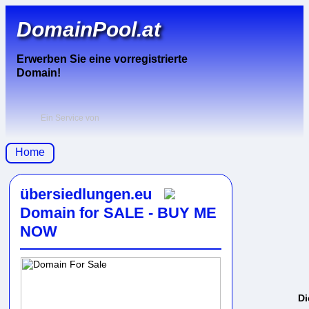
DomainPool.at
Erwerben Sie eine vorregistrierte
Domain!
Ein Service von
Home
übersiedlungen.eu
Domain for SALE - BUY ME
NOW
Di