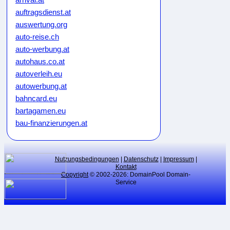
auftragsdienst.at
auswertung.org
auto-reise.ch
auto-werbung.at
autohaus.co.at
autoverleih.eu
autowerbung.at
bahncard.eu
bartagamen.eu
bau-finanzierungen.at
bauunternehmen.eu
bikeweb.de
bluecard.at
Nutzungsbedingungen
|
Datenschutz
|
Impressum
|
Kontakt
blumenkauf.at
Copyright
© 2002-2026: DomainPool Domain-
Service
blumenpflege.eu
börsenmakler.eu
botendienste.at
branchen-verzeichnis.at